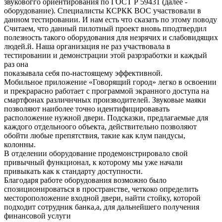
звуковогго ориентирования по ГОСТ Р 59431 (далее -
оборудование). Специалисты КСРКК ВОС участвовали в
данном тестировании. И нам есть что сказать по этому поводу
Считаем, что данный пилотный проект вновь пподтвердил
полезность такого оборудования для незрячих и слабовидящих
людей.й. Наша организация не раз участвовала в
тестировании и демонстрации этой разрзработки и каждый
раз она
показывала себя по-настоящему эффективной.
Мобильное приложение «Говорящий город» легко в освоении
и прекрарасно работает с программой экранного доступа на
смартфонах различнчных производителей. Звуковые маяки
позволяют наиболее точно идентифицировавать
расположение нужной двери. Подсказки, предлагаемые для
каждого отдельноого объекта, действительно позволяют
обойти любые препятствия, такие как клум пандусы,
колонны.
В отделении оборудование продемонстрировало свой
привычный функционал, к которому мы уже начали
привыкать как к стандарту доступности.
Благодаря работе оборудования возможно было
спозиционироваться в пространстве, четкоко определить
местороположение входной двери, найти стойку, которой
подходит сотрудник банка,а, для дальнейшего получения
финансовой услуги