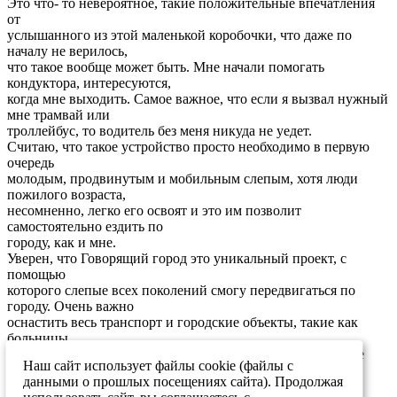
Это что- то невероятное, такие положительные впечатления
от
услышанного из этой маленькой коробочки, что даже по
началу не верилось,
что такое вообще может быть. Мне начали помогать
кондуктора, интересуются,
когда мне выходить. Самое важное, что если я вызвал нужный
мне трамвай или
троллейбус, то водитель без меня никуда не уедет.
Считаю, что такое устройство просто необходимо в первую
очередь
молодым, продвинутым и мобильным слепым, хотя люди
пожилого возраста,
несомненно, легко его освоят и это им позволит
самостоятельно ездить по
городу, как и мне.
Уверен, что Говорящий город это уникальный проект, с
помощью
которого слепые всех поколений смогу передвигаться по
городу. Очень важно
оснастить весь транспорт и городские объекты, такие как
больницы,
поликлиники, отделения почты, сбербанки, остановочные
Наш сайт использует файлы cookie (файлы с
пункты и т.д.
данными о прошлых посещениях сайта). Продолжая
Александр Грищенков