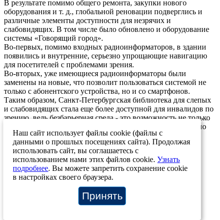
В результате помимо общего ремонта, закупки нового
оборудования и т. д., глобальной реновации подверглись и
различные элементы доступности для незрячих и
слабовидящих. В том числе было обновлено и оборудование
системы «Говорящий город».
Во-первых, помимо входных радиоинформаторов, в здании
появились и внутренние, серьезно упрощающие навигацию
для посетителей с проблемами зрения.
Во-вторых, уже имеющиеся радиоинформаторы были
заменены на новые, что позволит пользоваться системой не
только с абонентского устройства, но и со смартфонов.
Таким образом, Санкт-Петербургская библиотека для слепых
и слабовидящих стала еще более доступной для инвалидов по
зрению, ведь безбарьерная среда - это возможность не только
безопасно попасть куда-либо, но и сделать это максимально
Наш сайт использует файлы cookie (файлы с
комфортно.
данными о прошлых посещениях сайта). Продолжая
25.06.2021
использовать сайт, вы соглашаетесь с
использованием нами этих файлов cookie.
Узнать
Возврат к списку
подробнее
. Вы можете запретить сохранение cookie
в настройках своего браузера.
+7 (812) 207-12-83
+7 (812) 244-46-72
info@stp-ing.com
Принять
О системе
Материалы
Отзывы
Карта объектов
Контакты
Новости проекта
О компании
© ООО “Говорящий город”, 2026