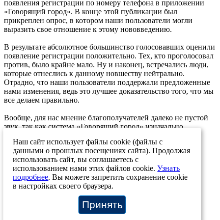
появления регистрации по номеру телефона в приложении
«Говорящий город». В конце этой публикации был
прикреплен опрос, в котором наши пользователи могли
выразить свое отношение к этому нововведению.
В результате абсолютное большинство голосовавших оценили
появление регистрации положительно. Тех, кто проголосовал
против, было крайне мало. Ну и наконец, встречались люди,
которые отнеслись к данному новшеству нейтрально.
Отрадно, что наши пользователи поддержали предложенные
нами изменения, ведь это лучшее доказательство того, что мы
все делаем правильно.
Вообще, для нас мнение благополучателей далеко не пустой
звук, так как система «Говорящий город» изначально
создавалась с учетом пожеланий тех, кому она должна
Наш сайт использует файлы cookie (файлы с
помогать.
данными о прошлых посещениях сайта). Продолжая
07.06.2024
использовать сайт, вы соглашаетесь с
использованием нами этих файлов cookie.
Узнать
Возврат к списку
подробнее
. Вы можете запретить сохранение cookie
в настройках своего браузера.
+7 (812) 207-12-83
+7 (812) 244-46-72
info@stp-ing.com
Принять
О системе
Материалы
Отзывы
Карта объектов
Контакты
Новости проекта
О компании